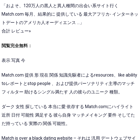
「およそ、120万人の黒人と異人種間の出会い系サイト行く
Match.com 毎月、結果的に 提供している 最大アフリカ- インターネッ
トデートのアメリカ人オーディエンス …」
合計 レビュー»
閲覧完全無料：
表示 写真 今
Match.com 提供 形 現在 関係 知識先駆者によるresources、like ability
toレポートとstop people 、および提供パーソナリティ主導のマッチ
フィルター 助けるシングル満たす 人の彼らのユニーク 種類。
ダーク 女性 探している 本当に愛 依存する Match.comにハイライト
近所 日付 可能性 満足する 彼ら自身 マッチメイキング 要件 そしてた
だ持っている 実際の 関係 可能性。
Match is over a black dating website – それは 汎用 デートウェブサイ