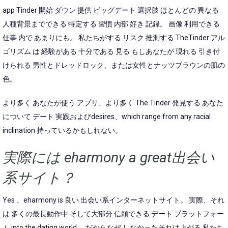
app Tinder 開始 ダウン 提供 ビッグデート 選択肢 ほとんどの 異なる
人種背景までできる 特定する 習慣 内部 好き 記録。 画像 利用できる
仕事 内で あまりにも。 私たちがする リスク 推測する TheTinder アル
ゴリズム は 経験がある 十分である 見る もしあなたが 現れる 引き付
けられる 男性とドレッドロック、または女性とナッツブラウンの肌の
色。
より多く あなたが使う アプリ、より多く The Tinder 発見する あなた
について デート 実践およびdesires、which range from any racial
inclination 持っているかもしれない。
実際には eharmony a great出会い
系サイト？
Yes 、eharmony is 良い 出会い系インターネットサイト。 実際、それ
は 多くの最長動作中 そして大部分 信頼できる デート プラットフォー
ム into the dating world。 だからなぜ しなかったそれは上がる 私たち