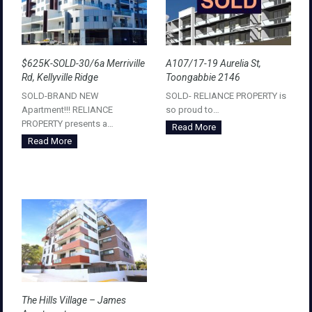
$625K-SOLD-30/6a Merriville
A107/17-19 Aurelia St,
Rd, Kellyville Ridge
Toongabbie 2146
SOLD-BRAND NEW
SOLD- RELIANCE PROPERTY is
Apartment!!! RELIANCE
so proud to…
PROPERTY presents a…
Read More
Read More
The Hills Village – James