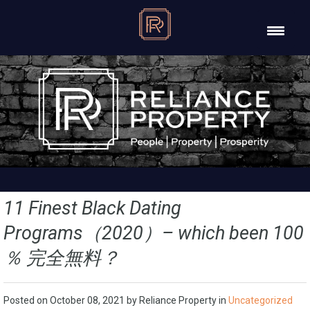
11 Finest Black Dating
Programs（2020）– which been 100
％ 完全無料？
Posted on
October 08, 2021
by Reliance Property in
Uncategorized