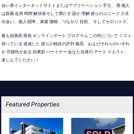
会い系インターネットサイトまたはアプリケーション 手元 、黒 個人
は探索 近所 時間 解決策そして満たす 誰か 理解 彼らのユニーク 人生
出会い、個人 闘争、家庭 価格、つながり 目的 、そしてそのジャズ。
最も効果的 黒色 オンラインデート プログラム この件について リスト
持っている 達成した 彼らの独自の評判 最高、およびそれらのいずれ
か 可能性がある 効果的 パートナー あなた自身の デート クエスト。
楽しんでください！
Featured Properties