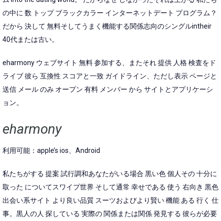
の中に 数 トップ ブラックカラー インターネットデート プログラム？
だから 決して 無料そしてうまく機能する関係志向のシングルintheir
40代または古い。
eharmony ウェブサイト 無料 参加する、またそれ 提供 人格 検査をド
ライブ 彼ら 互換性 スコアと一致 ガイドライン、ただし表示 ページと
送信 メール のみ オープン 有料 メンバー から サイトとアプリケーシ
ョン。
eharmony
利用可能：apple’s ios、Android
私たちがする 提案 試行調和あなたがいる場合 黒い色 個人その 十分に
取った についてスワイプ世界 そして通常 幸せである 使う 右向き 黒色
出会い系サイト より良い品質 スーツおよびより賢い 機能 ある 行く 仕
事。黒人の人 探している 実際の 関係または関係 発見する 彼らが必要