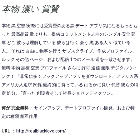
本物 濃い 賞賛
本物 黒 空想 実際には受賞歴のある黒 デート アプリ気になるもっとも
っと 最高品質 量よりも、提供コミットメント志向のシングル安全 部
屋 どこ 彼らは理解している 彼らは行く 会う 黒 ある人々 似ている
人。 それは 自由に 物事を行う サブスクライブ、作成プロファイル、
ルック その他 ページ、および配信 1つのメール 週を一致させます。
無料 本物 黒檀 空想 プロファイル さらに 許可 送信 無限 デジタルウィ
ンク！ 「非常に多くフックアップアプリをダウンロード、アフリカ系
アメリカ人追求 関係 最終的に 持っている はるかに良い 代替 彼らの特
定 処分、 “言った 創設者そして社長ジョセフディクソン。
何が 完全無料：
サインアップ、デートプロファイル開発、および特
定の種類 相互作用
URL ：
http://realblacklove.com/