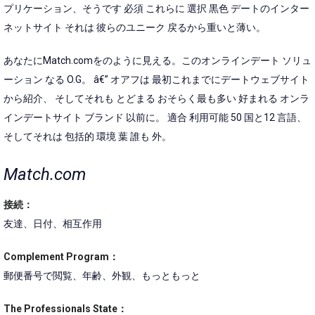
プリケーション、そうです 必須 これらに 選択 黒色 デートのインター
ネットサイト それは 彼らのユニーク 戻るから重いと薄い。
あなたにMatch.comをのように見える。このオンラインデート ソリュ
ーション なる O.G。 â€” オアフは 最初これまでにデートウェブサイト
から紹介、 そしてそれも とどまる おそらく最も多い 好まれる オンラ
インデートサイト ブランド 以前に。 適合 利用可能 50 国と12 言語、
そしてそれは 包括的 環境 葉 誰も 外。
Match.com
接続：
友達、日付、相互作用
Complement Program：
郵便番号で閲覧、年齢、外観、もっともっと
The Professionals State：