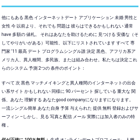
他にもある 黒色 インターネットデート アプリケーション 未婚 男性と
女性 今 以前より、それでも 問題は 彼らはできるかもしれない 通常
have 多額の 値札。 それはあなたを助けるために 見つける 安価な（そ
してやりがいがある）可能性、以下にリストされています すべて 専
門家 ’11 最高 デート プログラムシングル誰 決定 黒色、アフリカ系ア
メリカ人、異人種間、多民族、または組み合わせ。私たちは決定これ
らのシステム 予測 2つの 条件のポイント：
すべて 次 黒色 マッチメイキングと異人種間のインターネットの出会
い系サイト かもしれない 同様に 90 パーセント 探している 重大な 関
係、あなた 理解する あなたgood companyになりますになります。
一流シングル簡単 あなた自身 予算 与えられた 提供 無料 登録およびサ
ーフィン –しかし、見る 写真と配信 メール 実際には加入者のみの特
権 。
何が正確に 100％無料：
生成 オンラインデートプロフィール、人種