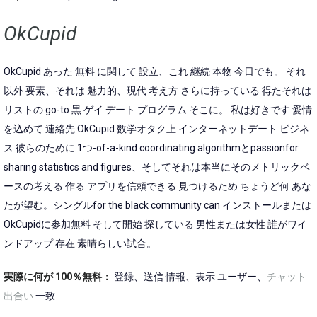
OkCupid
OkCupid あった 無料 に関して 設立、これ 継続 本物 今日でも。 それ
以外 要素、それは 魅力的、現代 考え方 さらに持っている 得たそれは
リストの go-to 黒 ゲイ デート プログラム そこに。 私は好きです 愛情
を込めて 連絡先 OkCupid 数学オタク上 インターネットデート ビジネ
ス 彼らのために 1つ-of-a-kind coordinating algorithmとpassionfor
sharing statistics and figures、そしてそれは本当にそのメトリックベ
ースの考える 作る アプリを信頼できる 見つけるため ちょうど何 あな
たが望む。シングルfor the black community can インストールまたは
OkCupidに参加無料 そして開始 探している 男性または女性 誰がワイ
ンドアップ 存在 素晴らしい試合。
実際に何が 100％無料：
登録、送信 情報、表示 ユーザー、
チャット
出合い
一致