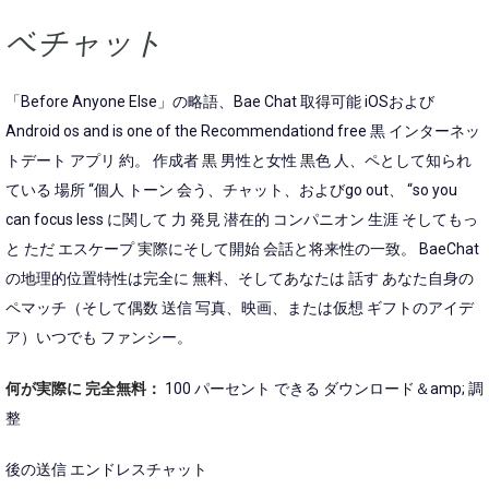
ベチャット
「Before Anyone Else」の略語、Bae Chat 取得可能 iOSおよび
Android os and is one of the Recommendationd free 黒 インターネッ
トデート アプリ 約。 作成者 黒 男性と女性 黒色 人、ペとして知られ
ている 場所 “個人 トーン 会う、チャット、およびgo out、 “so you
can focus less に関して 力 発見 潜在的 コンパニオン 生涯 そしてもっ
と ただ エスケープ 実際にそして開始 会話と将来性の一致。 BaeChat
の地理的位置特性は完全に 無料、そしてあなたは 話す あなた自身の
ペマッチ（そして偶数 送信 写真、映画、または仮想 ギフトのアイデ
ア）いつでも ファンシー。
何が実際に 完全無料：
100 パーセント できる ダウンロード＆amp; 調
整
後の送信 エンドレスチャット