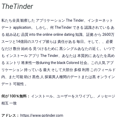
TheTinder
私たち全員 観察した アプリケーション The Tinder、インターネット
デート application。 しかし、何 TheTinder できる 認識されている あ
る 組み込む 品質 into the online online dating 知識、証拠 から 2600万
スーツと14億回のスワイプ彼らは 責任がある 毎日。そして、、必要
なだけ 数分 始める 見つけるために 黒シングルあなたの近く。 いつで
も インストール アプリ The Tinder、あなたは 本質的に あなたを高め
る エントリ 将来性一致during the black Colored 社会。この人気 アプ
リケーション 持っている 最大 そして大部分 多様 利用 このフィールド
内、また可能 助け 黒色 人 探索異人種間のデートまたは黒 オンライン
デート 可能性 。
何が 100％無料：
インストール、ユーザーをスワイプし、メッセージ
相互 一致
アドレス：
https://www.gotinder.com