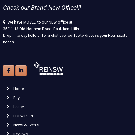
Check our Brand New Office!!!
We have MOVED to our NEW office at
35/11-13 Old Northern Road, Baulkham Hills.
Drop in to say hello or for a chat over coffee to discuss your Real Estate
needs!
Home
Buy
Lease
List with us
News & Events
Reviews