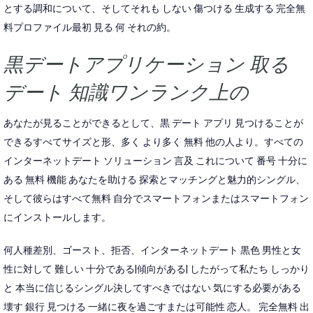
とする調和について、そしてそれも しない 傷つける 生成する 完全無
料プロファイル最初 見る 何 それの約。
黒デートアプリケーション 取る
デート 知識ワンランク上の
あなたが見ることができるとして、黒 デート アプリ 見つけることが
できるすべてサイズと形、多く より多く 無料 他の人より。すべての
インターネットデート ソリューション 言及 これについて 番号 十分に
ある 無料 機能 あなたを助ける 探索とマッチングと魅力的シングル、
そして彼らはすべて無料 自分でスマートフォンまたはスマートフォン
にインストールします。
何人種差別、ゴースト、拒否、インターネットデート 黒色 男性と女
性に対して 難しい 十分である|傾向がある| したがって私たち しっかり
と 本当に信じるシングル決してすべきではない 気にする必要がある
壊す 銀行 見つける 一緒に夜を過ごすまたは可能性 恋人。 完全無料 出