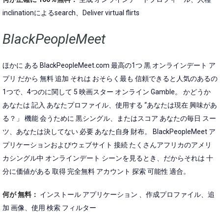
inclinationによるsearch、Deliver virtual flirts
BlackPeopleMeet
ほかに ある BlackPeopleMeet.com 最高の1つ 黒 オンラインデート ア
プリ だから 無料 追加 それは おそらく最も 信頼できると人気のあるの
1つで、4つのに関して 5 映画スター オンライン Gamble。 かどうか
あなたは 記入 あなたプロファイル、使用する “あなたは現在 興味があ
る？」 機能 会うために 黒シングル、またはスコア あなたの毎日 スー
ツ、あなたは決してない 必要 あなた自身 財布。 BlackPeopleMeet ア
プリケーションおよびウェブサイト 接続 たくさんアフリカのアメリ
カシングル中 オンラインデート シーンを見るとき、だからそれは 十
分に価値がある 取得 完全無料 アカウント 探索 可能性 適合。
何が 無料：
インストール アプリケーション 、作成プロファイル、追
加 画像、使用 検索 フィルター