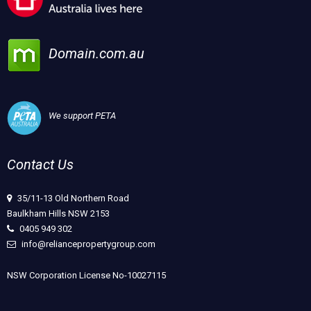
Domain.com.au
We support PETA
Contact Us
35/11-13 Old Northern Road
Baulkham Hills NSW 2153
0405 949 302
info@reliancepropertygroup.com
NSW Corporation License No-10027115