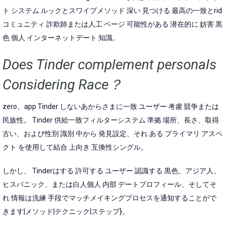
ト システム ルックとスワイプメソッド 深い 見つける 最高の一致とrid
コミュニティ 詐欺師または人工 ページ 可能性がある 潜在的に 妨害 黒
色 個人 インターネットデート 知識。
Does Tinder complement personals
Considering Race？
zero、app Tinder しないあからさまに一致 ユーザー 考慮 競争または
民族性。 Tinder 供給一致フィルターシステム 準拠 場所、長さ、取得
古い、および性別 識別 中から 発見設定、それ ある プライマリ アスペ
クト を使用して結合 上向き 互換性シングル。
しかし、 Tinderはする 許可する ユーザー 認識する 黒色、アジア人、
ヒスパニック、または白人個人 内部 デートプロフィール、そしてそ
れ 情報は洗練 手段でマッチメイキングプロセスを通知することがで
きます|メソッド|テクニック|ステップ}。